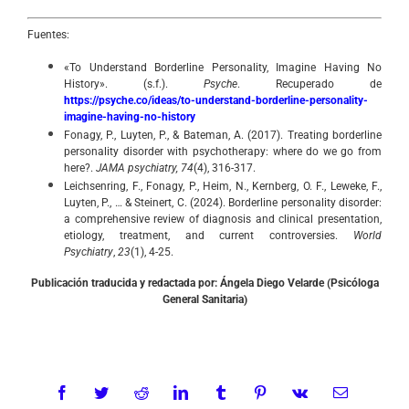
Fuentes:
«To Understand Borderline Personality, Imagine Having No
History». (s.f.).
Psyche
. Recuperado de
https://psyche.co/ideas/to-understand-borderline-personality-
imagine-having-no-history
Fonagy, P., Luyten, P., & Bateman, A. (2017). Treating borderline
personality disorder with psychotherapy: where do we go from
here?.
JAMA psychiatry, 74
(4), 316-317.
Leichsenring, F., Fonagy, P., Heim, N., Kernberg, O. F., Leweke, F.,
Luyten, P., … & Steinert, C. (2024). Borderline personality disorder:
a comprehensive review of diagnosis and clinical presentation,
etiology, treatment, and current controversies.
World
Psychiatry
,
23
(1), 4-25.
Publicación traducida y redactada por: Ángela Diego Velarde (Psicóloga
General Sanitaria)
Es importante en terapia conectar el pasado