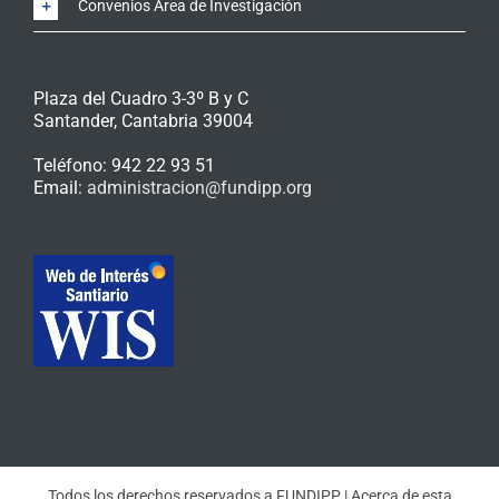
Convenios Área de Investigación
Plaza del Cuadro 3-3º B y C
Santander
,
Cantabria
39004
Teléfono:
942 22 93 51
Email:
administracion@fundipp.org
Todos los derechos reservados a
FUNDIPP
|
Acerca de esta