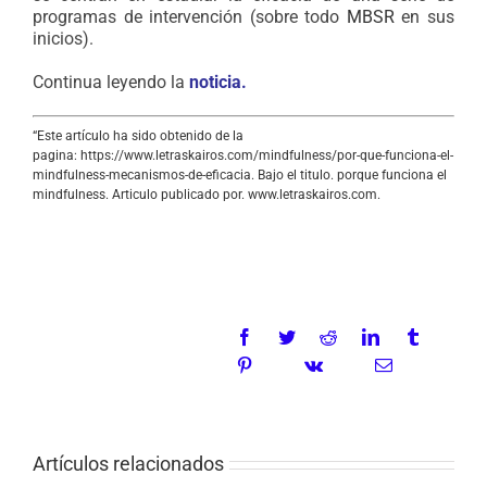
programas de intervención (sobre todo
MBSR
en sus
inicios).
Continua leyendo la
noticia
.
“Este artículo ha sido obtenido de la
pagina: https://www.letraskairos.com/mindfulness/por-que-funciona-el-
mindfulness-mecanismos-de-eficacia. Bajo el titulo. porque funciona el
mindfulness. Articulo publicado por. www.letraskairos.com.
MINDFULNESS .POR QUÉ FUNCIONA
MINDFULNESS POR
QUÉ FUNCIONA
Artículos relacionados